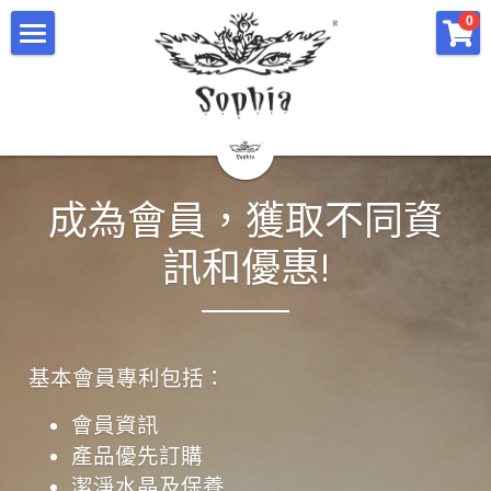
×
×
0
部落格分類
商品分類
主頁
所有商品分類
所有博客分類
關於塔羅仙子Irisa Lam
精選商品
水晶資訊＆精選商品
成為會員，獲取不同資
水晶資訊
影片
訊和優惠!
IRIS活動體驗回顧
服務簡介
discount
課程簡介
基本會員專利包括：
合作的老師團隊
會員資訊
商務活動
產品優先訂購
潔淨水晶及保養
會員專區