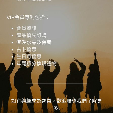
購物區
VIP會員專利包括：
聯絡我們
會員資訊
產品優先訂購
潔淨水晶及保養
占卜優惠
生日月優惠
年尾積分換購禮物
如有興趣成為會員，歡迎聯絡我們了解更
多!