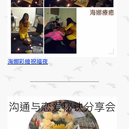
海娜彩繪祝福夜