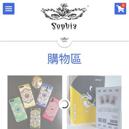
×
×
0
部落格分類
商品分類
主頁
所有商品分類
所有博客分類
關於塔羅仙子Irisa Lam
精選商品
水晶資訊＆精選商品
購物區
水晶資訊
影片
IRIS活動體驗回顧
服務簡介
discount
課程簡介
合作的老師團隊
商務活動
會員專區