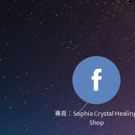
專頁：Sophia Crystal Healing
Shop