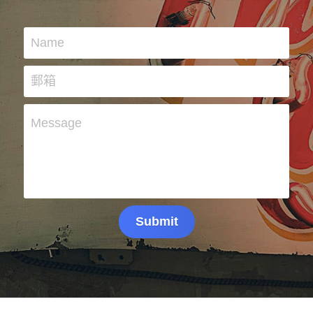
Name
郵箱
Message
Submit