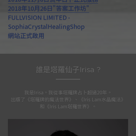
2018年10月26日"答案工作坊"
FULLVISION LIMITED - 
SophiaCrystalHealingShop 
網站正式啟用 
誰是塔羅仙子Irisa ?
我是Irisa。我從事塔羅牌占卜超過20年。
出版了《塔羅牌的魔法世界》、《Iris Lam水晶魔法》
和《Iris Lam塔羅世界》。