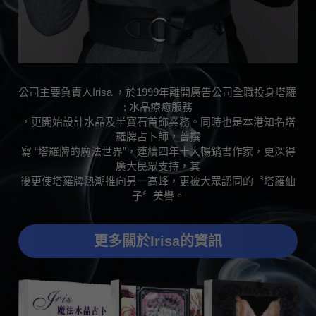
公司主要負責人Irisa ，於1999年離開廣告公司全職投身塔羅 
; 水晶療癒服務
，更開始設計水晶及半寶石首飾業務。同時也是本港知名塔
羅牌占卜師，曾撰
寫 “塔羅牌的魔法世界”，連續四年十大暢銷書作家，更深得
廣大民眾支持，其
後更使塔羅牌熱潮推向另一高峰，更被大眾認同的〝塔羅仙
子〞美譽。
更多關於Irisa的資訊