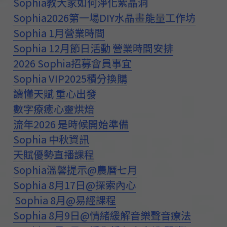
Sophia教大家如何淨化紫晶洞
Sophia2026第一場
DIY水晶畫能量工作坊
Sophia 1月營業時間
Sophia 12月節日活動 營業時間安排
2026 Sophia招募會員事宜
Sophia VIP2025積分換購
讀懂天賦 重心出發
數字療癒心靈烘焙
流年2026 是時候開始準備
Sophia 中秋資訊
天賦優勢直播課程
Sophia溫馨提示@農曆七月
Sophia 8月17日@探索
內心
Sophia 8月@易經課程
Sophia 8月9日@情緒緩解音樂
聲音療法