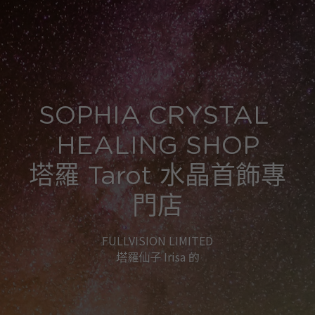
購物區
聯絡我們
SOPHIA CRYSTAL 
HEALING SHOP
塔羅 Tarot 水晶首飾專
門店
FULLVISION LIMITED
塔羅仙子 Irisa 的