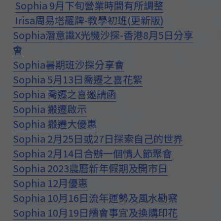
Sophia 9月下旬營業時間有所調整
 Irisa周易塔羅牌-教學初班(更新版)
Sophia潛意識X光機沙探-香港8月5日分享
會
Sophia
暑期班沙探分享會
Sophia 5月13日喬遷之喜花絮
Sophia 喬遷之喜邀請函
Sophia 搬遷啟示
Sophia 搬遷大優惠
Sophia 2月25日或27日
探索自己的世界
Sophia 
2月14日合辦一個情人節聚會
Sophia 2023農曆新年假期及開市日
Sophia 12月
優惠
Sophia 10月16日流年運勢及風水勘察
Sophia 10月19日續會事宜及換購印花