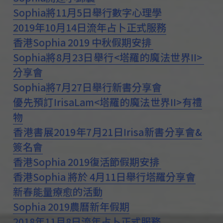
Sophia將11月5日舉行數字心理學
2019年10月14日流年占卜正式服務
香港Sophia 2019 中秋假期安排 
Sophia將8月23日舉行<塔羅的魔法世界II> 
分享會
Sophia
將7月27日舉行新書分享會
優先預訂IrisaLam<塔羅的魔法世界II>有禮
物
香港書展2019年7月21日Irisa新書分享會&
簽名會
香港Sophia 2019復活節假期安排 
香港Sophia 將於 4月11日舉行塔羅分享會
新春能量療愈的活動
Sophia 2019農曆新年假期
2018年11月8日流年占卜正式服務