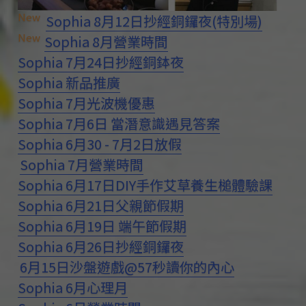
New
Sophia 8月12日抄經銅鑼夜(特別場)
New  
Sophia 8月營業時間
Sophia 7月24日抄經銅鉢夜
Sophia 新品推廣
Sophia 7月光波機優惠
Sophia 7月6日
 當潛意識遇見答案
Sophia 6月30 - 7月2日放假
Sophia 7月營業時間
Sophia 6月17日
DIY手作艾草養生槌體驗課
Sophia 6月21日父親節假期
Sophia 6月19日 
端午節假期
Sophia 6月26日抄經銅鑼夜
6月15日
沙盤遊戲
@
57秒讀你的內心
Sophia 6月心理月