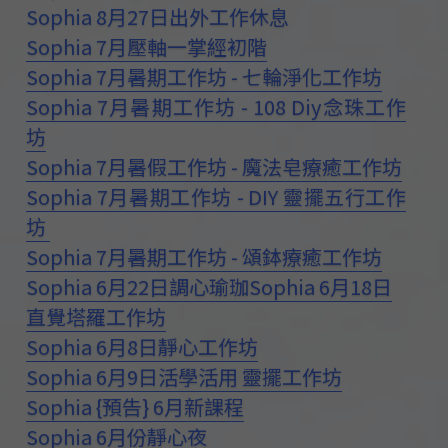
Sophia 8月27日出外工作休息
Sophia 7月壓軸一掌經初階
Sophia 7月暑期工作坊 - ​七輪淨化工作坊
Sophia 7月暑期工作坊 - 108 Diy念珠工作
坊
Sophia 7月暑假工作坊 - 魔法皂療癒工作坊
Sophia 7月暑期工作坊 - ​DIY 靈擺五行工作
坊 
Sophia 7月暑期工作坊 - 頌鉢療癒工作坊
S
ophia 6月22日調心瑜珈
Sophia 6月18日
直覺塔羅工作坊
Sophia 6月8日靜心工作坊
Sophia 6月9日活學活用 靈擺工作坊
Sophia {預告} 6月新課程
Sophia 6月份靜心夜