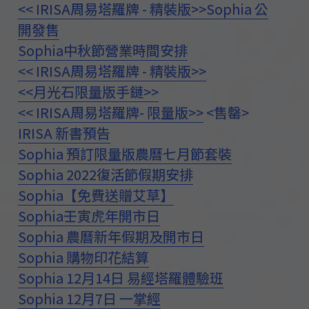
<< IRISA周易塔羅牌 - 精裝版>>Sophia 公
開發售
Sophia
中
秋節營業時間安排
<< IRISA周易塔羅牌 - 精裝版>>
<<月光石限量版手鏈>>
<< IRISA周易塔羅牌- 限量版>>
<售罄>
IRISA 新書預告
Sophia 預訂限量版農曆七月節套裝
Sophia 2022復活節假期安排
Sophia【免費送贈艾草】
Sophia壬寅虎年開市日
Sophia 農曆新年假期及
開市日
Sophia 購物印花結算
Sophia 12月14日 易經塔羅體驗班
Sophia 12月7日 一掌經