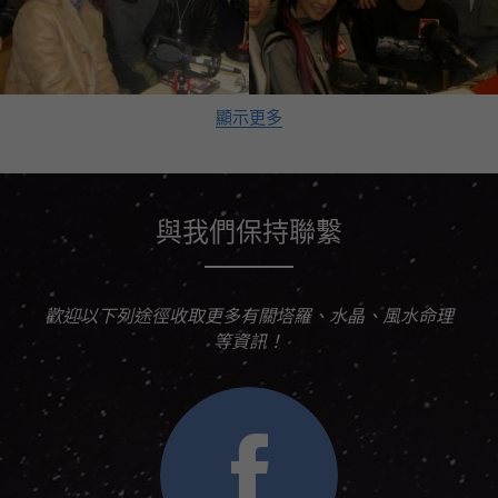
顯示更多
與我們保持聯繫
歡迎以下列途徑收取更多有關塔羅、水晶、風水命理
等資訊！