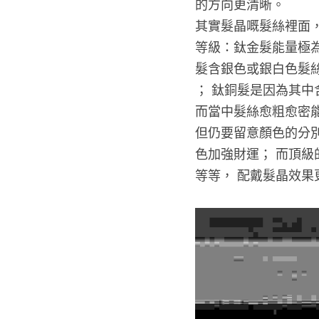
的方向更清晰。
其實髮晶嘅髮絲裡面
等級：鈦金髮能量極為
髮含銀色或銀白色髮
； 鈦銅髮是因為其中
而當中髮絲愈粗愈密
但仍要留意顏色的分別
色加強財運； 而頂級
等等， 配戴髮晶效果