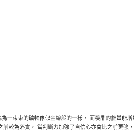
絲為一束束的礦物像似金線般的一樣， 而髮晶的能量能增
之前較為落實， 當判斷力加強了自信心亦會比之前更強，