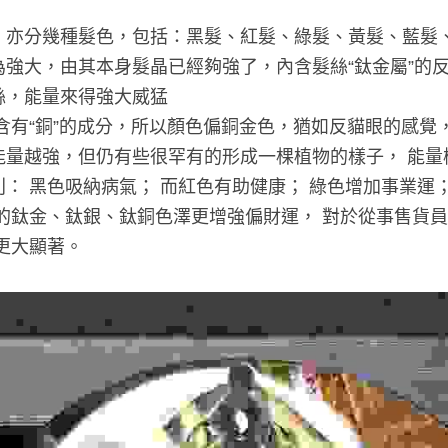
，亦分幾種髮色，包括：黑髮、紅髮、綠髮、黃髮、藍髮、
強大，由其本身髮晶已經夠強了，內含髮絲“鈦金屬”的反
絲，能量來得強大威猛
含有“銅”的成分，所以顏色偏銅金色，猶如反貓眼的感覺
能量越強，但仍有些很罕有的形成一棵植物的樣子， 能量
： 黑色吸納病氣； 而紅色有助健康； 綠色增加事業運；
的鈦金、鈦銀、鈦銅色澤更增強偏財運， 對於從事售貨員
更大顯著。