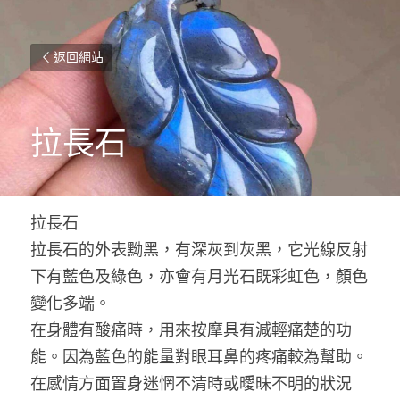
返回網站
拉長石
拉長石
拉長石的外表黝黑，有深灰到灰黑，它光線反射
下有藍色及綠色，亦會有月光石既彩虹色，顏色
變化多端。
在身體有酸痛時，用來按摩具有減輕痛楚的功
能。因為藍色的能量對眼耳鼻的疼痛較為幫助。
在感情方面置身迷惘不清時或曖昧不明的狀況